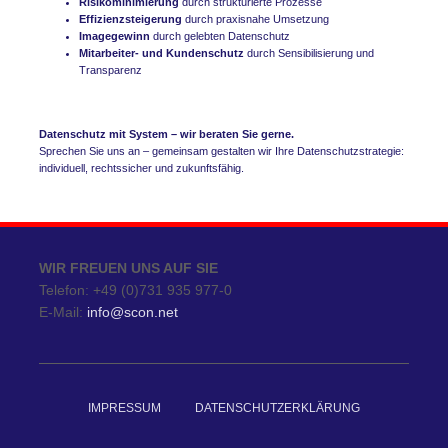
Risikominimierung
durch strukturierte Prozesse
Effizienzsteigerung
durch praxisnahe Umsetzung
Imagegewinn
durch gelebten Datenschutz
Mitarbeiter- und Kundenschutz
durch Sensibilisierung und
Transparenz
Datenschutz mit System – wir beraten Sie gerne.
Sprechen Sie uns an – gemeinsam gestalten wir Ihre Datenschutzstrategie:
individuell, rechtssicher und zukunftsfähig.
WIR FREUEN UNS AUF SIE
Telefon: +49 (0)731 935 977-0
E-Mail:
info@scon.net
IMPRESSUM
DATENSCHUTZERKLÄRUNG