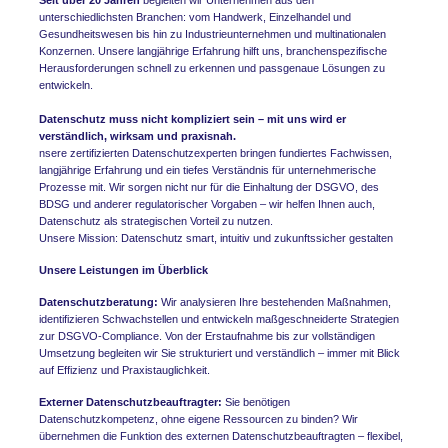
unterschiedlichsten Branchen: vom Handwerk, Einzelhandel und
Gesundheitswesen bis hin zu Industrieunternehmen und multinationalen
Konzernen. Unsere langjährige Erfahrung hilft uns, branchenspezifische
Herausforderungen schnell zu erkennen und passgenaue Lösungen zu
entwickeln.
Datenschutz muss nicht kompliziert sein – mit uns wird er
verständlich, wirksam und praxisnah.
nsere zertifizierten Datenschutzexperten bringen fundiertes Fachwissen,
langjährige Erfahrung und ein tiefes Verständnis für unternehmerische
Prozesse mit. Wir sorgen nicht nur für die Einhaltung der DSGVO, des
BDSG und anderer regulatorischer Vorgaben – wir helfen Ihnen auch,
Datenschutz als strategischen Vorteil zu nutzen.
Unsere Mission: Datenschutz smart, intuitiv und zukunftssicher gestalten
Unsere Leistungen im Überblick
Datenschutzberatung:
Wir analysieren Ihre bestehenden Maßnahmen,
identifizieren Schwachstellen und entwickeln maßgeschneiderte Strategien
zur DSGVO-Compliance. Von der Erstaufnahme bis zur vollständigen
Umsetzung begleiten wir Sie strukturiert und verständlich – immer mit Blick
auf Effizienz und Praxistauglichkeit.
Externer Datenschutzbeauftragter:
Sie benötigen
Datenschutzkompetenz, ohne eigene Ressourcen zu binden? Wir
übernehmen die Funktion des externen Datenschutzbeauftragten – flexibel,