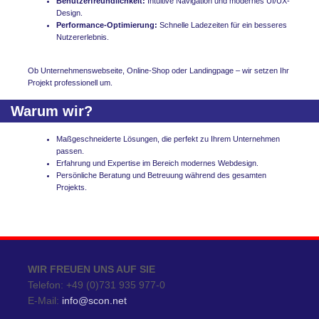
Benutzerfreundlichkeit:
Intuitive Navigation und modernes UI/UX-
Design.
Performance-Optimierung:
Schnelle Ladezeiten für ein besseres
Nutzererlebnis.
Ob Unternehmenswebseite, Online-Shop oder Landingpage – wir setzen Ihr
Projekt professionell um.
Warum wir?
Maßgeschneiderte Lösungen, die perfekt zu Ihrem Unternehmen
passen.
Erfahrung und Expertise im Bereich modernes Webdesign.
Persönliche Beratung und Betreuung während des gesamten
Projekts.
WIR FREUEN UNS AUF SIE
Telefon: +49 (0)731 935 977-0
E-Mail:
info@scon.net